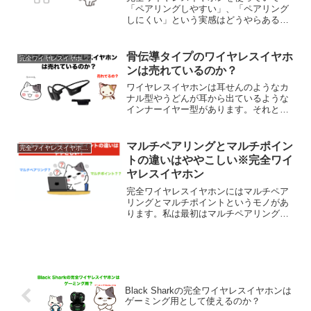
「ペアリングしやすい」、「ペアリング
しにくい」という実感はどうやらあるよ
うです。ただベアリングしやすい完全ワ
イヤレスイヤホンって何なのでしょう
か？疑問に思いました。それって繋がり
骨伝導タイプのワイヤレスイヤホ
完全ワイヤレスイヤホン豆知識
やすいということなのか…？ペ...
ンは売れているのか？
ワイヤレスイヤホンは耳せんのようなカ
ナル型やうどんが耳から出ているような
インナーイヤー型があります。それとは
他に”骨伝導タイプ”というものがありま
す。こちらが売れているか？ということ
ですが、結論から言えば現状では余り売
マルチペアリングとマルチポイン
完全ワイヤレスイヤホン豆知識
れていません。骨伝導タ...
トの違いはややこしい※完全ワイ
ヤレスイヤホン
完全ワイヤレスイヤホンにはマルチペア
リングとマルチポイントというモノがあ
ります。私は最初はマルチペアリングし
か知らなかったのですが（その意味もあ
やふやでした）、その他にマルチポイン
ト接続という機能もあり何がどう違う
の？とやや混乱してしまいま...
Black Sharkの完全ワイヤレスイヤホンは
ゲーミング用として使えるのか？