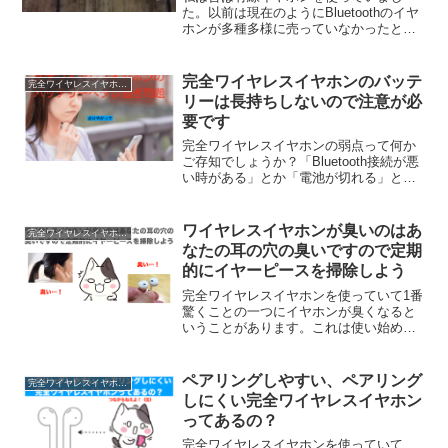
た。以前は現在のようにBluetoothのイヤ
ホンが多種多様に売っていなかったとい
うことがあります。ただ有線イヤホンは
安いというメリットがあり、PC用には長
らく100均のイヤホンを使用したり、また
完全ワイヤレスイヤホンのバッテ
完全ワイヤレスイヤホン豆知識
1000円...
リーは長持ちしないので注意が必
要です
完全ワイヤレスイヤホンの弱点って何か
ご存知でしょうか？「Bluetooth接続が悪
い時がある」とか「電池が切れる」とか
あると思います。有線イヤホンならあり
得ないことが完全ワイヤレスイヤホンで
はよく起きます。ただ一番の問題点は完
ワイヤレスイヤホンが臭いのはあ
完全ワイヤレスイヤホン豆知識
全ワイヤレスイ...
なたの耳の穴の臭いですので定期
的にイヤーピースを掃除しよう
完全ワイヤレスイヤホンを使っていて1番
驚くことの一つにイヤホンが臭くなると
いうことがあります。これは使い始めは
分からない場合が多いですがある時気付
いたりします。あれ？イヤホンが臭
い！！ふとした瞬間に気付いたりするも
ペアリングしやすい、ペアリング
完全ワイヤレスイヤホン豆知識
のです。何でこんなにイヤホ...
しにくい完全ワイヤレスイヤホン
ってあるの？
完全ワイヤレスイヤホンを使っていて