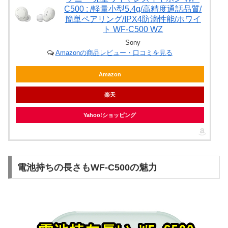
C500 : /軽量小型5.4g/高精度通話品質/
簡単ペアリング/IPX4防滴性能/ホワイ
ト WF-C500 WZ
Sony
Amazonの商品レビュー・口コミを見る
Amazon
楽天
Yahoo!ショッピング
電池持ちの長さもWF-C500の魅力