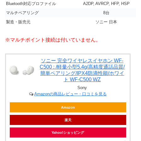
Bluetooth対応プロファイル
A2DP, AVRCP, HFP, HSP
マルチペアリング
8台
製造・販売元
ソニー 日本
※マルチポイント接続は付いていません。
ソニー 完全ワイヤレスイヤホン WF-
C500 : /軽量小型5.4g/高精度通話品質/
簡単ペアリング/IPX4防滴性能/ホワイ
ト WF-C500 WZ
Sony
Amazonの商品レビュー・口コミを見る
Amazon
楽天
Yahoo!ショッピング