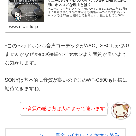
ソニーのワイヤレスヘッドホンWH-CH510はPC
用にオススメな理由とは？
ソニーのワイヤレスヘッドホンWH-CH510は2019年10月5
日に発売された商品ですが今も価格comの人気売れ筋ラン
キングでは27位と健闘しております。魅力としてはSONY
ヘッドホンでワイヤレスなのにこのお値段！？というのは
非常に興味深か...
www.mc-info.jp
↑このヘッドホンも音声コーデックがAAC、SBCしかあり
ませんがなぜかaptX接続のイヤホンより音質が良いよう
な気がします。
SONYは基本的に音質が良いのでこのWF-C500も同様に
期待できますね。
※音質の感じ方は人によって違います
ソニー 完全ワイヤレスイヤホン WF-