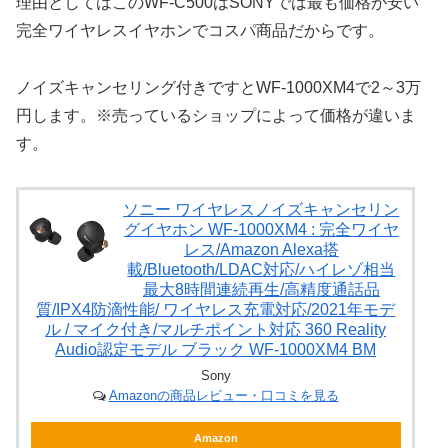
理由としてはこのWF-C500はSONYでは最も価格が安い
完全ワイヤレスイヤホンでコスパ商品だからです。
ノイズキャンセリング付きですとWF-1000XM4で2～3万
円します。※売っているショップによって価格が違いま
す。
ソニー ワイヤレスノイズキャンセリン
グイヤホン WF-1000XM4 : 完全ワイヤ
レス/Amazon Alexa搭
載/Bluetooth/LDAC対応/ハイレゾ相当
最大8時間連続再生/高精度通話品
質/IPX4防滴性能/ ワイヤレス充電対応/2021年モデ
ル / マイク付き/マルチポイント対応 360 Reality
Audio認定モデル ブラック WF-1000XM4 BM
Sony
Amazonの商品レビュー・口コミを見る
Amazon