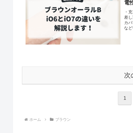
電
・充
差し
カバ
など
次
1
ホーム
ブラウン