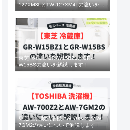
127XM3LとTW-127XM4Lの違いを解
説します！
東芝 冷蔵庫 GR-W15BZ1とGR-
W15BSの違いを解説します！
東芝 全自動洗濯機 AW-700Z2とAW-
7GM2の違いについて解説します！