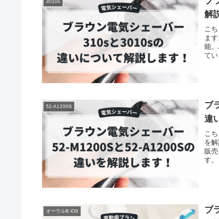
ブ
3010s
解
こち
ます
能。
てい
ブラ
52-A1200S
違
こち
を解
販売
す。
ブ
オーラルB iO6