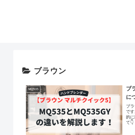
ブラウン
ブラ
MQ535
に
ブラ
です
的に
て👇