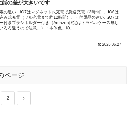
性能の差が大きいです
電の違い…iO7はマグネット式充電で急速充電（3時間）、iO6は
込み式充電（フル充電まで約12時間）。・付属品の違い…iO7は
ー付きブラシホルダー付き（Amazon限定はトラベルケース無し
いろろ違うので注意…）・本体色…iO...
2025.06.27
のページ
次
2
へ