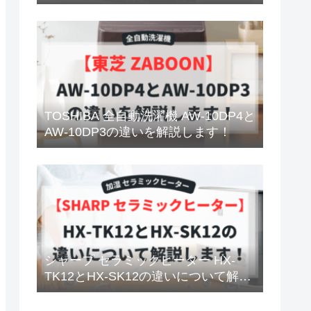
TOSHIBA 全自動洗濯機 AW-10DP4と
AW-10DP3の違いを解説します！
シャープ セラミックヒーター HX-
TK12とHX-SK12の違いについて解説
します！