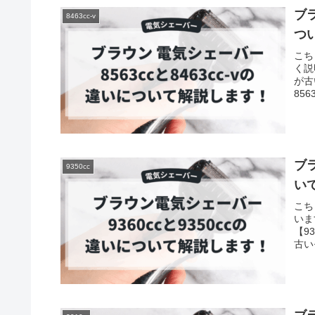
ブラ
8463cc-v
つ
こち
く説
が古
8563
ブラ
9350cc
い
こち
いま
【9
古い