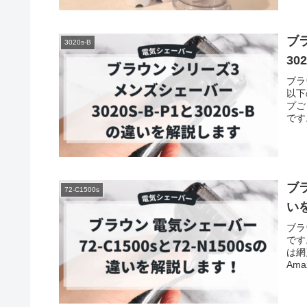
ブラ
3020s-B
30
ブラ
以下
プご
です
ブラ
72-C1500s
い
ブラ
です
は網
Ama