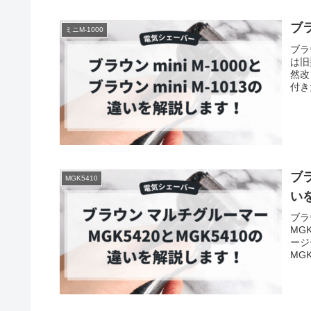
ブラ
ミニM-1000
ブラ
は旧
然改
付き
ブラ
MGK5410
い
ブラ
MG
ージ
MG