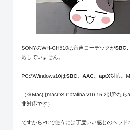
SONYのWH-CH510は音声コーデックが
SBC
応していません。
PCのWindows10は
SBC、AAC、aptX
対応。M
（※MacはmacOS Catalina v10.15.
非対応です）
ですからPCで使うには丁度いい感じのヘッド