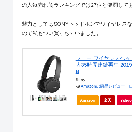
の人気売れ筋ランキングでは27位と健闘して
魅力としてはSONYヘッドホンでワイヤレス
ので私もつい買っちゃいました。
ソニー ワイヤレスヘッドホン W
大35時間連続再生 2019
B
Sony
Amazonの商品レビュー・
Amazon
楽天
Yah