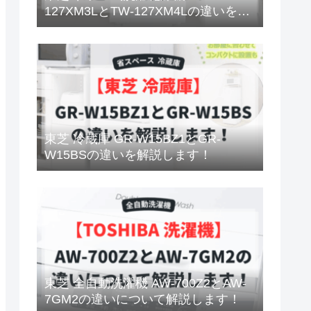
127XM3LとTW-127XM4Lの違いを解
説します！
東芝 冷蔵庫 GR-W15BZ1とGR-
W15BSの違いを解説します！
東芝 全自動洗濯機 AW-700Z2とAW-
7GM2の違いについて解説します！